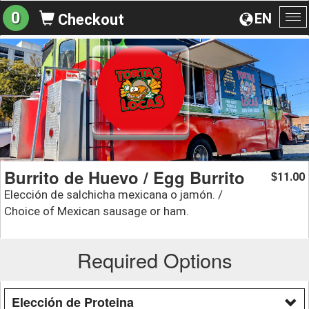
0
EN
Checkout
To
na
Burrito de Huevo / Egg Burrito
11.00
$
Elección de salchicha mexicana o jamón. /
Choice of Mexican sausage or ham.
Required Options
Elección de Proteina